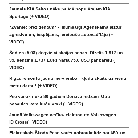
Jaunais KIA Seltos nāks palīgā populārajam KIA
Sportage (+ VIDEO)
"Zvaniet prezidentam" - likumsargi Āgenskalnā aiztur
agresīvu un, iespējams, iereibušu autovadītāju (+
VIDEO)
Šodien (5.08) degvielai akcijas cenas: Dīzelis 1.817 un
95. benzīns 1.737 EUR! Nafta 75.6 USD par barelu (+
VIDEO)
Rīgas remontu jaunā mērvienība - kļūdu skaits uz vienu
metru darbu! (+ VIDEO)
Pēc vairāk nekā 80 gadiem Donavā redzami Otrā
pasaules kara kuģu vraki (+ VIDEO)
Jaunā Volkswagen cerība- elektroauto Volkswagen
ID.Cross(+ VIDEO)
Elektriskais Škoda Peaq varēs nobraukt līdz pat 650 km