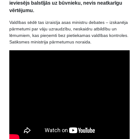
ieviesējs balstījās uz būvnieku, nevis neatkarīgu
vērtējumu.
Valdības sēdē tas izraisīja asas ministru debates – izskanēja
pārmetumi par vāju uzraudzību, neskaidru atbildību un
lēmumiem, kas pieņemti bez pietiekamas valdības kontroles.
Satiksmes ministrija pārmetumus noraida.