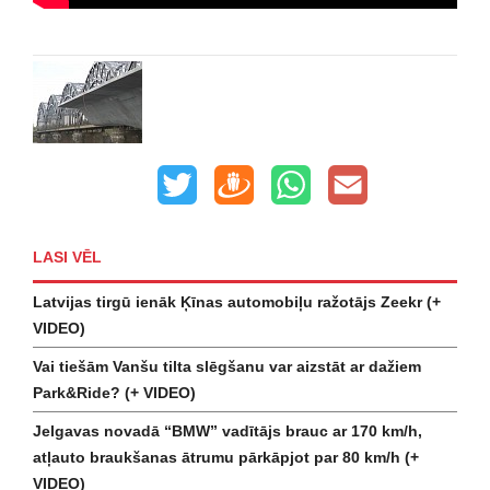
LASI VĒL
Latvijas tirgū ienāk Ķīnas automobiļu ražotājs Zeekr (+
VIDEO)
Vai tiešām Vanšu tilta slēgšanu var aizstāt ar dažiem
Park&Ride? (+ VIDEO)
Jelgavas novadā “BMW” vadītājs brauc ar 170 km/h,
atļauto braukšanas ātrumu pārkāpjot par 80 km/h (+
VIDEO)