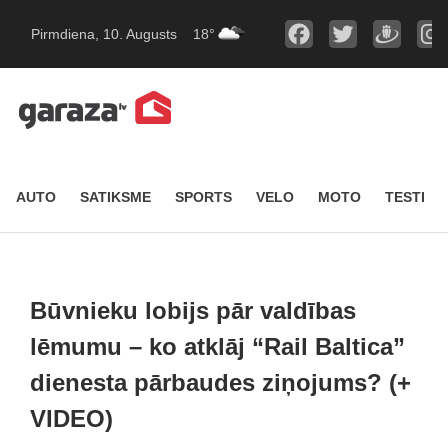
Pirmdiena, 10. Augusts
18°
AUTO
SATIKSME
SPORTS
VELO
MOTO
TESTI
Būvnieku lobijs pār valdības
lēmumu – ko atklāj “Rail Baltica”
dienesta pārbaudes ziņojums? (+
VIDEO)