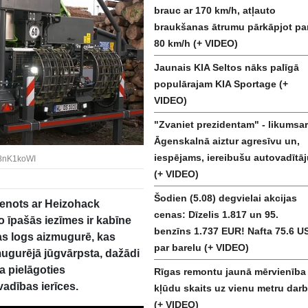
brauc ar 170 km/h, atļauto
braukšanas ātrumu pārkāpjot pa
80 km/h (+ VIDEO)
Jaunais KIA Seltos nāks palīgā
populārajam KIA Sportage (+
VIDEO)
"Zvaniet prezidentam" - likumsar
Āgenskalnā aiztur agresīvu un,
iespējams, iereibušu autovadītāj
r8nK1koWI
(+ VIDEO)
Šodien (5.08) degvielai akcijas
enots ar Heizohack
cenas: Dīzelis 1.817 un 95.
 īpašās iezīmes ir kabīne
benzīns 1.737 EUR! Nafta 75.6 U
as logs aizmugurē, kas
par barelu (+ VIDEO)
mugurējā jūgvārpsta, dažādi
a pielāgoties
Rīgas remontu jaunā mērvienība 
vadības ierīces.
kļūdu skaits uz vienu metru darb
(+ VIDEO)