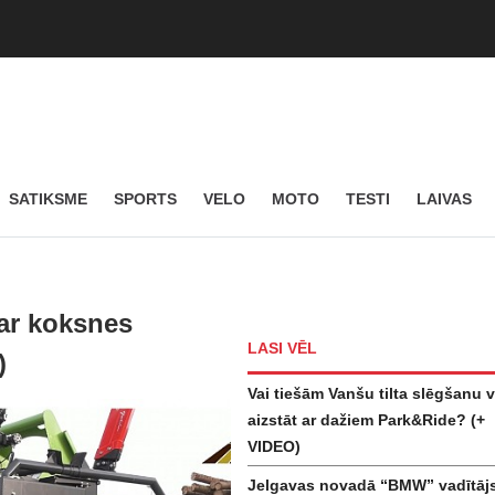
SATIKSME
SPORTS
VELO
MOTO
TESTI
LAIVAS
ar koksnes
LASI VĒL
)
Vai tiešām Vanšu tilta slēgšanu v
aizstāt ar dažiem Park&Ride? (+
VIDEO)
Jelgavas novadā “BMW” vadītāj