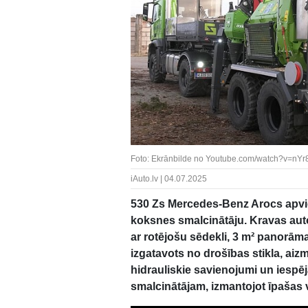
Foto: Ekrānbilde no Youtube.com/watch?v=nY
iAuto.lv | 04.07.2025
530 Zs Mercedes-Benz Arocs apvi
koksnes smalcinātāju. Kravas auto
ar rotējošu sēdekli, 3 m² panorām
izgatavots no drošības stikla, aiz
hidrauliskie savienojumi un iespēj
smalcinātājam, izmantojot īpašas 