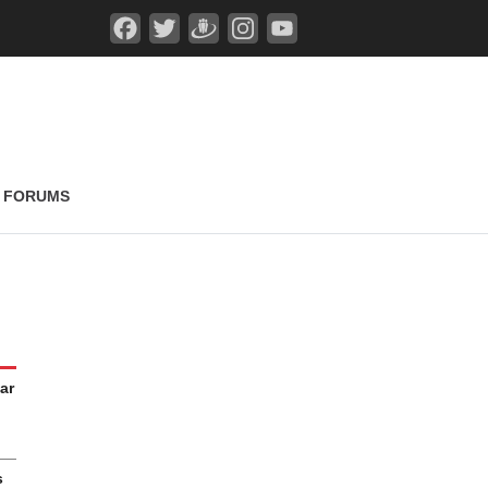
FORUMS
ar
s