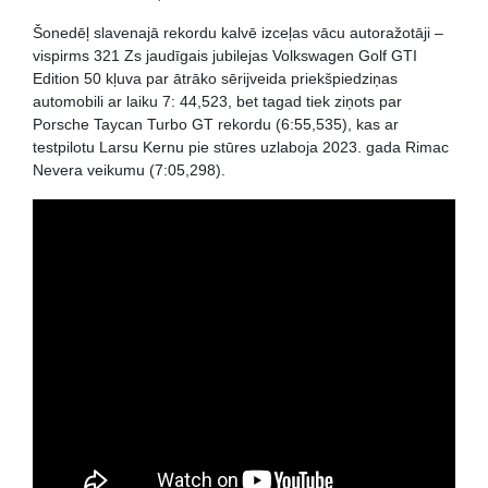
Šonedēļ slavenajā rekordu kalvē izceļas vācu autoražotāji –
vispirms 321 Zs jaudīgais jubilejas Volkswagen Golf GTI
Edition 50 kļuva par ātrāko sērijveida priekšpiedziņas
automobili ar laiku 7: 44,523, bet tagad tiek ziņots par
Porsche Taycan Turbo GT rekordu (6:55,535), kas ar
testpilotu Larsu Kernu pie stūres uzlaboja 2023. gada Rimac
Nevera veikumu (7:05,298).