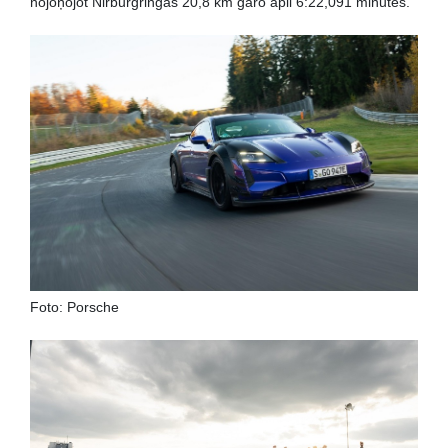
nojoņojot Nirburgringas 20,8 km garo apli 6:22,091 minūtēs.
Foto: Porsche