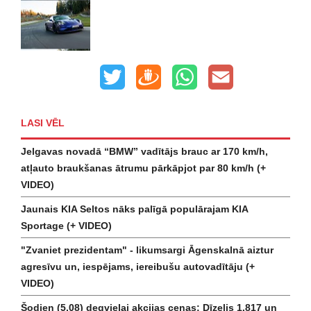
LASI VĒL
Jelgavas novadā “BMW” vadītājs brauc ar 170 km/h,
atļauto braukšanas ātrumu pārkāpjot par 80 km/h (+
VIDEO)
Jaunais KIA Seltos nāks palīgā populārajam KIA
Sportage (+ VIDEO)
"Zvaniet prezidentam" - likumsargi Āgenskalnā aiztur
agresīvu un, iespējams, iereibušu autovadītāju (+
VIDEO)
Šodien (5.08) degvielai akcijas cenas: Dīzelis 1.817 un