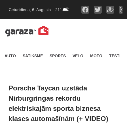
Ceturtdiena, 6. Augusts
21°
AUTO
SATIKSME
SPORTS
VELO
MOTO
TESTI
Porsche Taycan uzstāda
Nirburgringas rekordu
elektriskajām sporta biznesa
klases automašīnām (+ VIDEO)