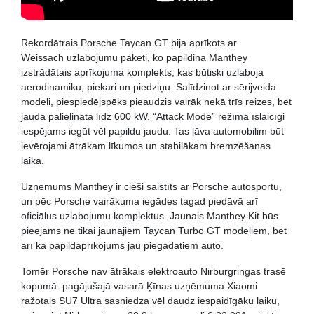
Rekordātrais Porsche Taycan GT bija aprīkots ar
Weissach uzlabojumu paketi, ko papildina Manthey
izstrādātais aprīkojuma komplekts, kas būtiski uzlaboja
aerodinamiku, piekari un piedziņu. Salīdzinot ar sērijveida
modeli, piespiedējspēks pieaudzis vairāk nekā trīs reizes, bet
jauda palielināta līdz 600 kW. “Attack Mode” režīmā īslaicīgi
iespējams iegūt vēl papildu jaudu. Tas ļāva automobilim būt
ievērojami ātrākam līkumos un stabilākam bremzēšanas
laikā.
Uzņēmums Manthey ir cieši saistīts ar Porsche autosportu,
un pēc Porsche vairākuma iegādes tagad piedāvā arī
oficiālus uzlabojumu komplektus. Jaunais Manthey Kit būs
pieejams ne tikai jaunajiem Taycan Turbo GT modeļiem, bet
arī kā papildaprīkojums jau piegādātiem auto.
Tomēr Porsche nav ātrākais elektroauto Nirburgringas trasē
kopumā: pagājušajā vasarā Ķīnas uzņēmuma Xiaomi
ražotais SU7 Ultra sasniedza vēl daudz iespaidīgāku laiku,