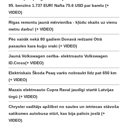
95. benzīns 1.737 EUR! Nafta 75.6 USD par barelu (+
VIDEO)
Rīgas remontu jaunā mērvienība - kļūdu skaits uz vienu
metru darbu! (+ VIDEO)
Pēc vairāk nekā 80 gadiem Donavā redzami Otrā
pasaules kara kuģu vraki (+ VIDEO)
Jaunā Volkswagen cerība- elektroauto Volkswagen
ID.Cross(+ VIDEO)
Elektriskais Škoda Peaq varēs nobraukt līdz pat 650 km
(+ VIDEO)
Mazais elektroauto Cupra Raval jaudīgi startē Latvijas
tirgū (+ VIDEO)
Chrysler vadītājs apžilbst no saules un ietriecas stāvoša
satiksmes autobusa stūrī, kas bija palicis joslā (+
VIDEO)