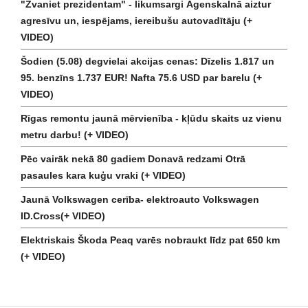
"Zvaniet prezidentam" - likumsargi Āgenskalnā aiztur
agresīvu un, iespējams, iereibušu autovadītāju (+
VIDEO)
Šodien (5.08) degvielai akcijas cenas: Dīzelis 1.817 un
95. benzīns 1.737 EUR! Nafta 75.6 USD par barelu (+
VIDEO)
Rīgas remontu jaunā mērvienība - kļūdu skaits uz vienu
metru darbu! (+ VIDEO)
Pēc vairāk nekā 80 gadiem Donavā redzami Otrā
pasaules kara kuģu vraki (+ VIDEO)
Jaunā Volkswagen cerība- elektroauto Volkswagen
ID.Cross(+ VIDEO)
Elektriskais Škoda Peaq varēs nobraukt līdz pat 650 km
(+ VIDEO)