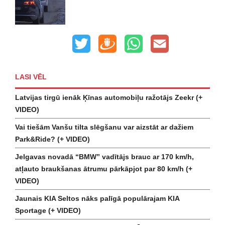
LASI VĒL
Latvijas tirgū ienāk Ķīnas automobiļu ražotājs Zeekr (+
VIDEO)
Vai tiešām Vanšu tilta slēgšanu var aizstāt ar dažiem
Park&Ride? (+ VIDEO)
Jelgavas novadā “BMW” vadītājs brauc ar 170 km/h,
atļauto braukšanas ātrumu pārkāpjot par 80 km/h (+
VIDEO)
Jaunais KIA Seltos nāks palīgā populārajam KIA
Sportage (+ VIDEO)