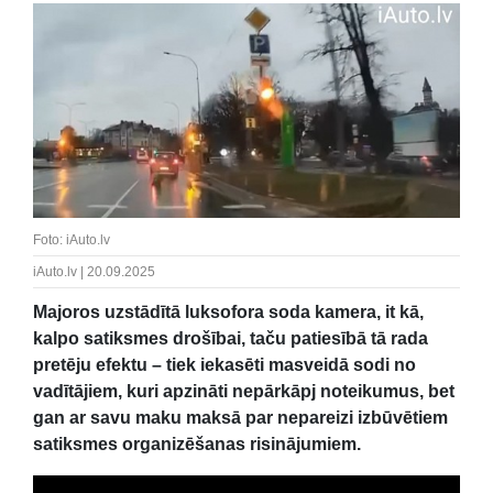
Foto: iAuto.lv
iAuto.lv | 20.09.2025
Majoros uzstādītā luksofora soda kamera, it kā,
kalpo satiksmes drošībai, taču patiesībā tā rada
pretēju efektu – tiek iekasēti masveidā sodi no
vadītājiem, kuri apzināti nepārkāpj noteikumus, bet
gan ar savu maku maksā par nepareizi izbūvētiem
satiksmes organizēšanas risinājumiem.