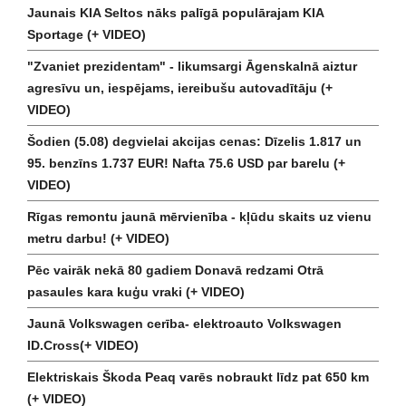
Jaunais KIA Seltos nāks palīgā populārajam KIA
Sportage (+ VIDEO)
"Zvaniet prezidentam" - likumsargi Āgenskalnā aiztur
agresīvu un, iespējams, iereibušu autovadītāju (+
VIDEO)
Šodien (5.08) degvielai akcijas cenas: Dīzelis 1.817 un
95. benzīns 1.737 EUR! Nafta 75.6 USD par barelu (+
VIDEO)
Rīgas remontu jaunā mērvienība - kļūdu skaits uz vienu
metru darbu! (+ VIDEO)
Pēc vairāk nekā 80 gadiem Donavā redzami Otrā
pasaules kara kuģu vraki (+ VIDEO)
Jaunā Volkswagen cerība- elektroauto Volkswagen
ID.Cross(+ VIDEO)
Elektriskais Škoda Peaq varēs nobraukt līdz pat 650 km
(+ VIDEO)