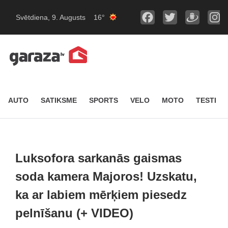
Svētdiena, 9. Augusts
16°
AUTO
SATIKSME
SPORTS
VELO
MOTO
TESTI
Luksofora sarkanās gaismas
soda kamera Majoros! Uzskatu,
ka ar labiem mērķiem piesedz
pelnīšanu (+ VIDEO)