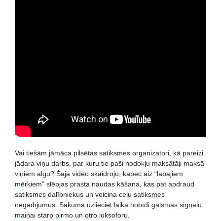
Vai tiešām jāmāca pilsētas satiksmes organizatori, kā pareizi
jādara viņu darbs, par kuru tie paši nodokļu maksātāji maksā
viņiem algu? Šajā video skaidroju, kāpēc aiz “labajiem
mērķiem” slēpjas prasta naudas kāšana, kas pat apdraud
satiksmes dalībniekus un veicina ceļu satiksmes
negadījumus. Sākumā uzlieciet laika nobīdi gaismas signālu
maiņai starp pirmo un otro luksoforu.