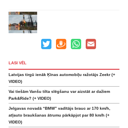
LASI VĒL
Latvijas tirgū ienāk Ķīnas automobiļu ražotājs Zeekr (+
VIDEO)
Vai tiešām Vanšu tilta slēgšanu var aizstāt ar dažiem
Park&Ride? (+ VIDEO)
Jelgavas novadā “BMW” vadītājs brauc ar 170 km/h,
atļauto braukšanas ātrumu pārkāpjot par 80 km/h (+
VIDEO)