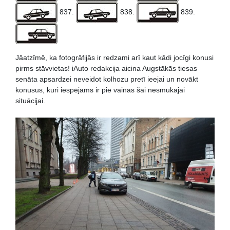
837.
838.
839.
Jāatzīmē, ka fotogrāfijās ir redzami arī kaut kādi jocīgi konusi
pirms stāvvietas! iAuto redakcija aicina Augstākās tiesas
senāta apsardzei neveidot kolhozu pretī ieejai un novākt
konusus, kuri iespējams ir pie vainas šai nesmukajai
situācijai.