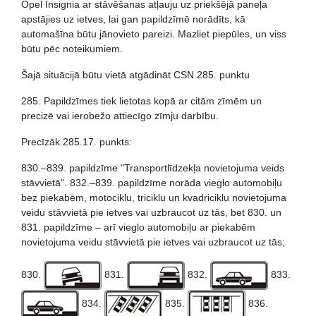
Opel Insignia ar stāvēšanas atļauju uz priekšējā paneļa
apstājies uz ietves, lai gan papildzīmē norādīts, kā
automašīna būtu jānovieto pareizi. Mazliet piepūles, un viss
būtu pēc noteikumiem.
Šajā situācijā būtu vietā atgādināt CSN 285. punktu
285. Papildzīmes tiek lietotas kopā ar citām zīmēm un
precizē vai ierobežo attiecīgo zīmju darbību.
Precīzāk 285.17. punkts:
830.–839. papildzīme "Transportlīdzekļa novietojuma veids
stāvvietā". 832.–839. papildzīme norāda vieglo automobiļu
bez piekabēm, motociklu, triciklu un kvadriciklu novietojuma
veidu stāvvietā pie ietves vai uzbraucot uz tās, bet 830. un
831. papildzīme – arī vieglo automobiļu ar piekabēm
novietojuma veidu stāvvietā pie ietves vai uzbraucot uz tās;
830.
831.
832.
833.
834.
835.
836.