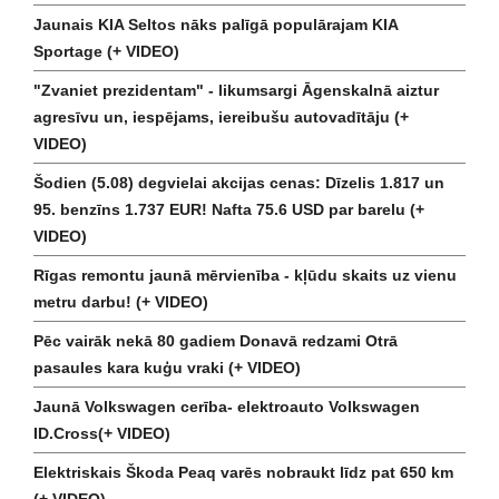
Jaunais KIA Seltos nāks palīgā populārajam KIA
Sportage (+ VIDEO)
"Zvaniet prezidentam" - likumsargi Āgenskalnā aiztur
agresīvu un, iespējams, iereibušu autovadītāju (+
VIDEO)
Šodien (5.08) degvielai akcijas cenas: Dīzelis 1.817 un
95. benzīns 1.737 EUR! Nafta 75.6 USD par barelu (+
VIDEO)
Rīgas remontu jaunā mērvienība - kļūdu skaits uz vienu
metru darbu! (+ VIDEO)
Pēc vairāk nekā 80 gadiem Donavā redzami Otrā
pasaules kara kuģu vraki (+ VIDEO)
Jaunā Volkswagen cerība- elektroauto Volkswagen
ID.Cross(+ VIDEO)
Elektriskais Škoda Peaq varēs nobraukt līdz pat 650 km