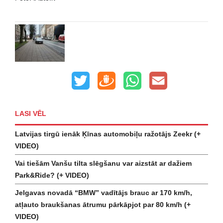
LASI VĒL
Latvijas tirgū ienāk Ķīnas automobiļu ražotājs Zeekr (+
VIDEO)
Vai tiešām Vanšu tilta slēgšanu var aizstāt ar dažiem
Park&Ride? (+ VIDEO)
Jelgavas novadā “BMW” vadītājs brauc ar 170 km/h,
atļauto braukšanas ātrumu pārkāpjot par 80 km/h (+
VIDEO)