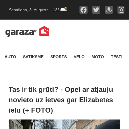
Sestdiena, 8. Augusts
18°
AUTO
SATIKSME
SPORTS
VELO
MOTO
TESTI
Tas ir tik grūti? - Opel ar atļauju
novieto uz ietves gar Elizabetes
ielu (+ FOTO)