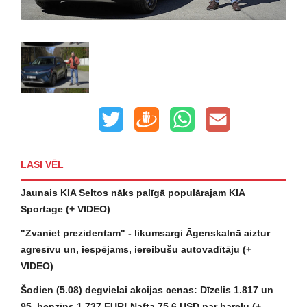
LASI VĒL
Jaunais KIA Seltos nāks palīgā populārajam KIA
Sportage (+ VIDEO)
"Zvaniet prezidentam" - likumsargi Āgenskalnā aiztur
agresīvu un, iespējams, iereibušu autovadītāju (+
VIDEO)
Šodien (5.08) degvielai akcijas cenas: Dīzelis 1.817 un
95. benzīns 1.737 EUR! Nafta 75.6 USD par barelu (+