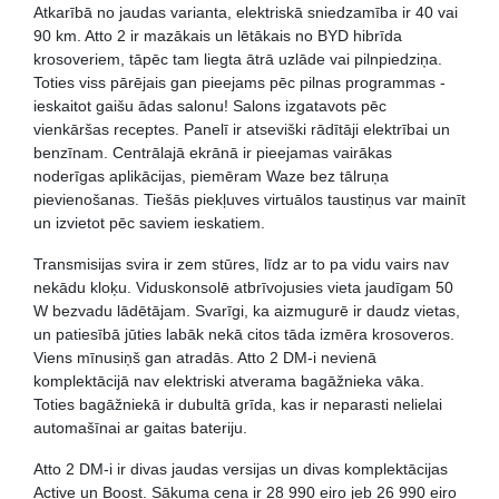
Atkarībā no jaudas varianta, elektriskā sniedzamība ir 40 vai
90 km. Atto 2 ir mazākais un lētākais no BYD hibrīda
krosoveriem, tāpēc tam liegta ātrā uzlāde vai pilnpiedziņa.
Toties viss pārējais gan pieejams pēc pilnas programmas -
ieskaitot gaišu ādas salonu! Salons izgatavots pēc
vienkāršas receptes. Panelī ir atseviški rādītāji elektrībai un
benzīnam. Centrālajā ekrānā ir pieejamas vairākas
noderīgas aplikācijas, piemēram Waze bez tālruņa
pievienošanas. Tiešās piekļuves virtuālos taustiņus var mainīt
un izvietot pēc saviem ieskatiem.
Transmisijas svira ir zem stūres, līdz ar to pa vidu vairs nav
nekādu kloķu. Viduskonsolē atbrīvojusies vieta jaudīgam 50
W bezvadu lādētājam. Svarīgi, ka aizmugurē ir daudz vietas,
un patiesībā jūties labāk nekā citos tāda izmēra krosoveros.
Viens mīnusiņš gan atradās. Atto 2 DM-i nevienā
komplektācijā nav elektriski atverama bagāžnieka vāka.
Toties bagāžniekā ir dubultā grīda, kas ir neparasti nelielai
automašīnai ar gaitas bateriju.
Atto 2 DM-i ir divas jaudas versijas un divas komplektācijas
Active un Boost. Sākuma cena ir 28 990 eiro jeb 26 990 eiro