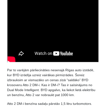
Par to varējām pārliecināties nesenajā Rīgas auto izstādē,
kur BYD izrādīja uzreiz vairākas pirmizrādes. Šoreiz
izbrauksim ar vismazāko un cenas ziņā “saldāko” BYD
krosoveru Atto 2 DM-i. Kas ir DM-i? Tas ir saīsinājums no
Dual Mode Intelligent. BYD apgalvo, ka liekot lietā elektrību
un benzīnu, Atto 2 var nobraukt pat 1000 km.
Atto 2 DM-i benzīna sadaļu pārstāv 1,5 litru turbomotors.