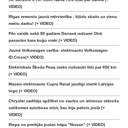
VIDEO)
Rīgas remontu jaunā mērvienība - kļūdu skaits uz vienu
metru darbu! (+ VIDEO)
Pēc vairāk nekā 80 gadiem Donavā redzami Otrā
pasaules kara kuģu vraki (+ VIDEO)
Jaunā Volkswagen cerība- elektroauto Volkswagen
ID.Cross(+ VIDEO)
Elektriskais Škoda Peaq varēs nobraukt līdz pat 650 km
(+ VIDEO)
Mazais elektroauto Cupra Raval jaudīgi startē Latvijas
tirgū (+ VIDEO)
Chrysler vadītājs apžilbst no saules un ietriecas stāvoša
satiksmes autobusa stūrī, kas bija palicis joslā (+
VIDEO)
Riepa no pretējās joslas trāpa "Nissan" (+ VIDEO)