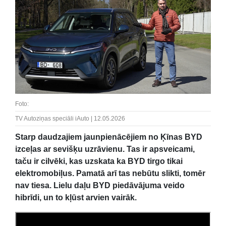
Foto:
TV Autoziņas speciāli iAuto | 12.05.2026
Starp daudzajiem jaunpienācējiem no Ķīnas BYD
izceļas ar sevišķu uzrāvienu. Tas ir apsveicami,
taču ir cilvēki, kas uzskata ka BYD tirgo tikai
elektromobiļus. Pamatā arī tas nebūtu slikti, tomēr
nav tiesa. Lielu daļu BYD piedāvājuma veido
hibrīdi, un to kļūst arvien vairāk.