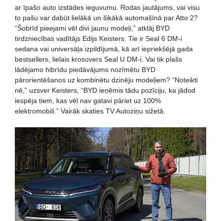
ar īpašo auto izstādes ieguvumu. Rodas jautājums, vai visu
to pašu var dabūt lielākā un šikākā automašīnā par Atto 2?
“Šobrīd pieejami vēl divi jaunu modeļi,” atklāj BYD
tirdzniecības vadītājs Edijs Keisters. Tie ir Seal 6 DM-i
sedana vai universāļa izpildījumā, kā arī iepriekšējā gada
bestsellers, lielais krosovers Seal U DM-i. Vai tik plašs
lādējamo hibrīdu piedāvājums nozīmētu BYD
pārorientēšanos uz kombinētu dzinēju modeļiem? “Noteikti
nē,” uzsver Keisters, “BYD ieņēmis tādu pozīciju, ka jādod
iespēja tiem, kas vēl nav gatavi pāriet uz 100%
elektromobili.” Vairāk skaties TV Autoziņu sižetā.